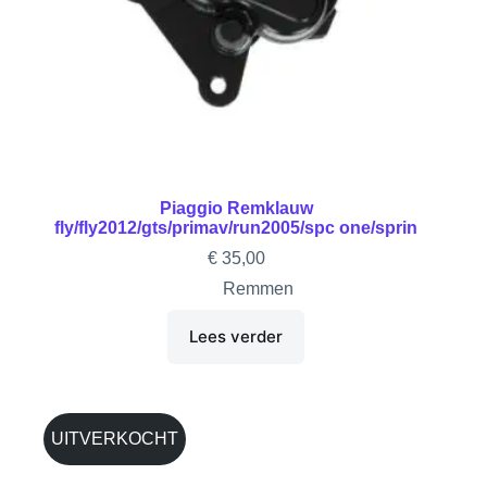
Piaggio Remklauw
fly/fly2012/gts/primav/run2005/spc one/sprin
€
35,00
Remmen
Lees verder
UITVERKOCHT