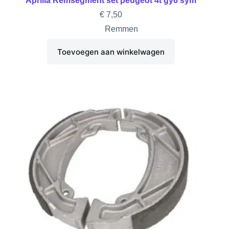
Aprilia Remsegment set peugeot 4t gy6 sym
€
7,50
Remmen
Toevoegen aan winkelwagen