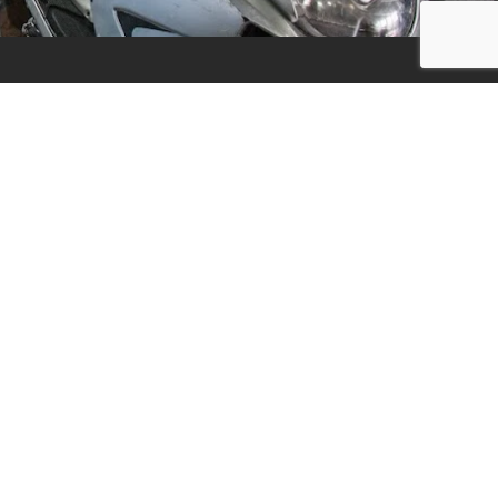
Social Media
ijf, leuke
updates. We
f niet te vaak
der moment.