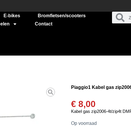
E-bikes
Bromfietsen/scooters
elen
Contact
Piaggio1 Kabel gas zip200
€
8,00
Kabel gas zip2006-4t/zip4t DM
Op voorraad