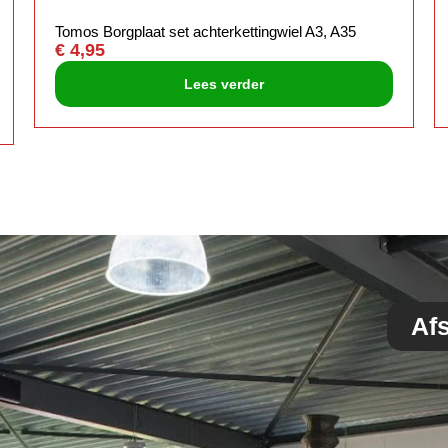
Tomos Borgplaat set achterkettingwiel A3, A35
€
4,95
Lees verder
Af