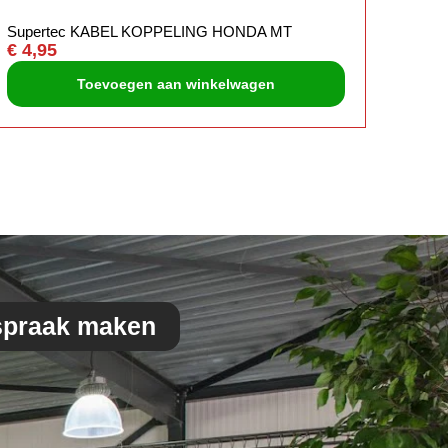
Supertec KABEL KOPPELING HONDA MT
Hond
€
4,95
€
6,0
Toevoegen aan winkelwagen
spraak maken