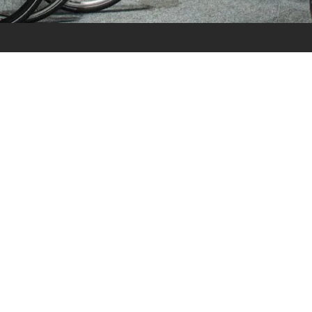
ijden
Nieuwsbrief
0 - 17:30
Blijf op de hoogte over ons bedr
0 - 17:30
aanbiedingen en belangrijke 
00 - 17:30
beloven dat we onze nieuwsbrie
:00 - 17:30
sturen. Uitschrijven kan op ie
 - 17:30
0 - 16:00
oten
Verstuur
© 2026 All Rights Reserved.
Algemene voorwaarden