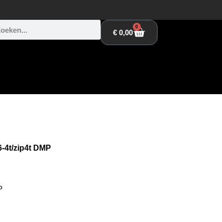
0
€
0,00
6-4t/zip4t DMP
P