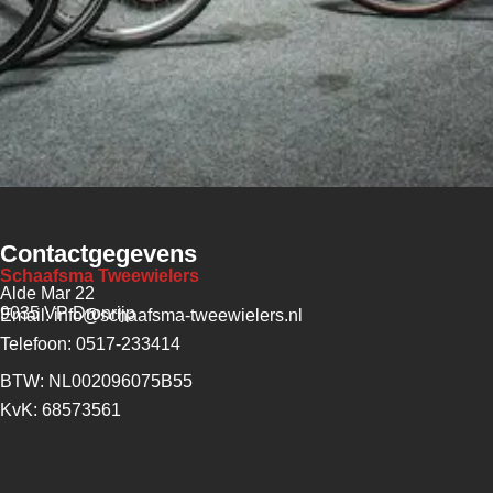
Contactgegevens
Schaafsma Tweewielers
Alde Mar 22
9035 VP Dronrijp
Email: info@schaafsma-tweewielers.nl
Telefoon: 0517-233414
BTW: NL002096075B55
KvK: 68573561