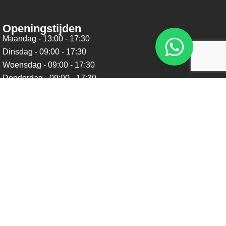
Openingstijden
Maandag - 13:00 - 17:30
Dinsdag - 09:00 - 17:30
Woensdag - 09:00 - 17:30
Donderdag - 09:00 - 17:30
Vrijdag - 09:00 - 17:30
Zaterdag - 09:00 - 16:00
Zondag - Gesloten
Nieuwsbrief
Blijf op de hoogte over ons bedrijf, leuke aanbiedingen en
belangrijke updates. We beloven dat we onze nieuwsbrief
niet te vaak sturen. Uitschrijven kan op ieder moment.