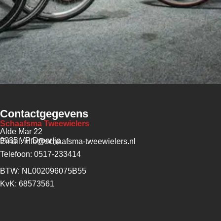
Contactgegevens
Schaafsma Tweewielers
Alde Mar 22
9035 VP Dronrijp
Email: info@schaafsma-tweewielers.nl
Telefoon: 0517-233414
BTW: NL002096075B55
KvK: 68573561