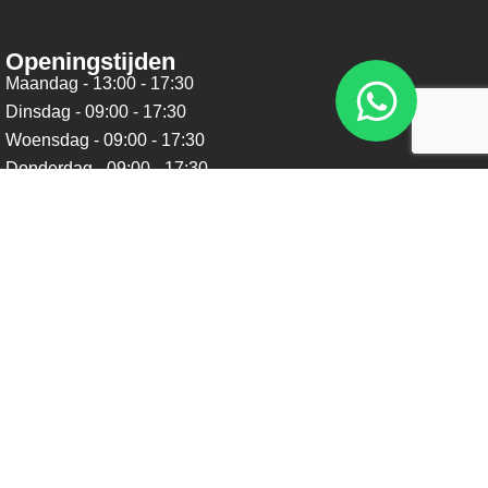
Openingstijden
Maandag - 13:00 - 17:30
Dinsdag - 09:00 - 17:30
Woensdag - 09:00 - 17:30
Donderdag - 09:00 - 17:30
Vrijdag - 09:00 - 17:30
Zaterdag - 09:00 - 16:00
Zondag - Gesloten
Nieuwsbrief
Blijf op de hoogte over ons bedrijf, leuke aanbiedingen en
belangrijke updates. We beloven dat we onze nieuwsbrief
niet te vaak sturen. Uitschrijven kan op ieder moment.