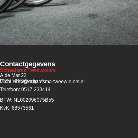
Contactgegevens
Schaafsma Tweewielers
Alde Mar 22
9035 VP Dronrijp
Email: info@schaafsma-tweewielers.nl
Telefoon: 0517-233414
BTW: NL002096075B55
KvK: 68573561