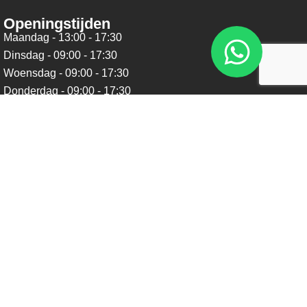
Openingstijden
Maandag - 13:00 - 17:30
Dinsdag - 09:00 - 17:30
Woensdag - 09:00 - 17:30
Donderdag - 09:00 - 17:30
Vrijdag - 09:00 - 17:30
Zaterdag - 09:00 - 16:00
Zondag - Gesloten
Nieuwsbrief
Blijf op de hoogte over ons bedrijf, leuke aanbiedingen en
belangrijke updates. We beloven dat we onze nieuwsbrief
niet te vaak sturen. Uitschrijven kan op ieder moment.