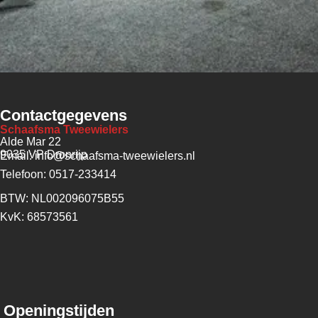
Contactgegevens
Schaafsma Tweewielers
Alde Mar 22
9035 VP Dronrijp
Email: info@schaafsma-tweewielers.nl
Telefoon: 0517-233414
BTW: NL002096075B55
KvK: 68573561
Openingstijden