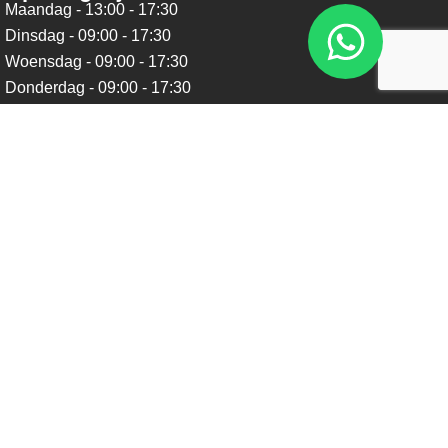
Maandag - 13:00 - 17:30
Dinsdag - 09:00 - 17:30
Woensdag - 09:00 - 17:30
Donderdag - 09:00 - 17:30
Vrijdag - 09:00 - 17:30
Zaterdag - 09:00 - 16:00
Zondag - Gesloten
Nieuwsbrief
Blijf op de hoogte over ons bedrijf, leuke aanbiedingen en
belangrijke updates. We beloven dat we onze nieuwsbrief
niet te vaak sturen. Uitschrijven kan op ieder moment.
Verstuur