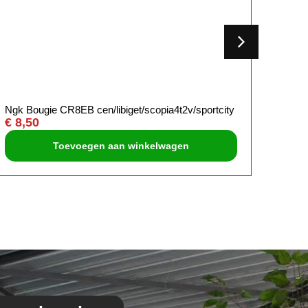
Ngk Bougie CR8EB cen/libiget/scopia4t2v/sportcity
Ngk B
€
8,50
€
4,5
Toevoegen aan winkelwagen