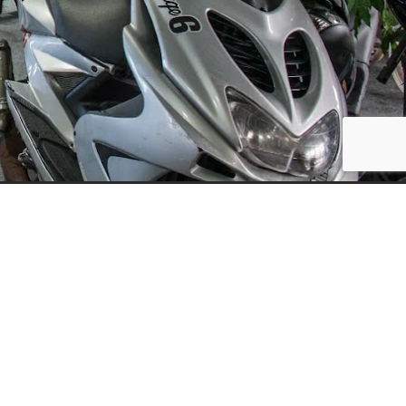
Social Media
ijf, leuke
updates. We
f niet te vaak
der moment.