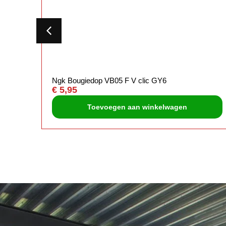
Ngk Bougiedop VB05 F V clic GY6
€
5,95
Toevoegen aan winkelwagen