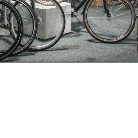
ijden
Nieuwsbrief
0 - 17:30
Blijf op de hoogte over ons bedr
0 - 17:30
aanbiedingen en belangrijke 
00 - 17:30
beloven dat we onze nieuwsbrie
:00 - 17:30
sturen. Uitschrijven kan op ie
 - 17:30
0 - 16:00
oten