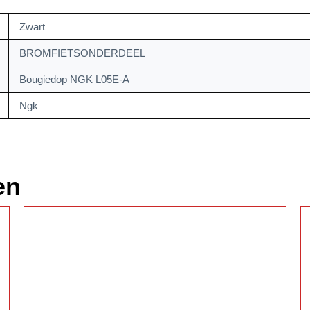
Zwart
BROMFIETSONDERDEEL
Bougiedop NGK L05E-A
Ngk
en