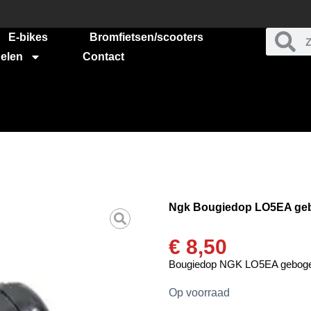
E-bikes
Bromfietsen/scooters
elen
Contact
Ngk Bougiedop LO5EA gebo
€
8,50
Bougiedop NGK LO5EA gebogen 
Op voorraad