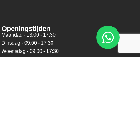
Openingstijden
Maandag - 13:00 - 17:30
Dinsdag - 09:00 - 17:30
Woensdag - 09:00 - 17:30
Donderdag - 09:00 - 17:30
Vrijdag - 09:00 - 17:30
Zaterdag - 09:00 - 16:00
Zondag - Gesloten
Nieuwsbrief
Blijf op de hoogte over ons bedrijf, leuke aanbiedingen en
belangrijke updates. We beloven dat we onze nieuwsbrief
niet te vaak sturen. Uitschrijven kan op ieder moment.