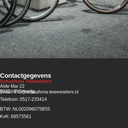
Contactgegevens
Schaafsma Tweewielers
Alde Mar 22
9035 VP Dronrijp
Email: info@schaafsma-tweewielers.nl
Telefoon: 0517-233414
BTW: NL002096075B55
KvK: 68573561