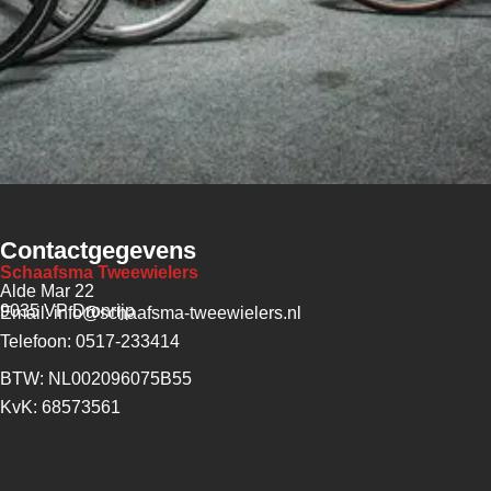
Contactgegevens
Schaafsma Tweewielers
Alde Mar 22
9035 VP Dronrijp
Email: info@schaafsma-tweewielers.nl
Telefoon: 0517-233414
BTW: NL002096075B55
KvK: 68573561