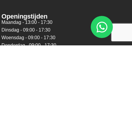
Openingstijden
Maandag - 13:00 - 17:30
Dinsdag - 09:00 - 17:30
Woensdag - 09:00 - 17:30
Donderdag - 09:00 - 17:30
Vrijdag - 09:00 - 17:30
Zaterdag - 09:00 - 16:00
Zondag - Gesloten
Nieuwsbrief
Blijf op de hoogte over ons bedrijf, leuke aanbiedingen en
belangrijke updates. We beloven dat we onze nieuwsbrief
niet te vaak sturen. Uitschrijven kan op ieder moment.