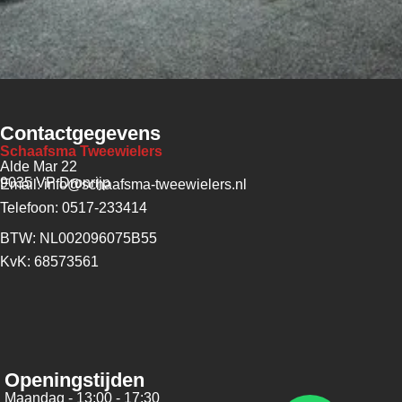
Contactgegevens
Schaafsma Tweewielers
Alde Mar 22
9035 VP Dronrijp
Email: info@schaafsma-tweewielers.nl
Telefoon: 0517-233414
BTW: NL002096075B55
KvK: 68573561
Openingstijden
Maandag - 13:00 - 17:30