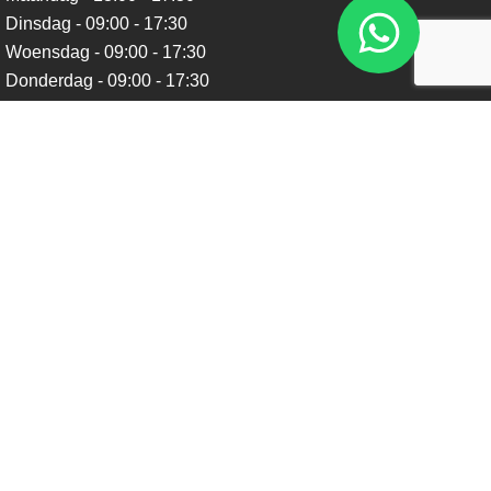
Dinsdag - 09:00 - 17:30
Woensdag - 09:00 - 17:30
Donderdag - 09:00 - 17:30
Vrijdag - 09:00 - 17:30
Zaterdag - 09:00 - 16:00
Zondag - Gesloten
Nieuwsbrief
Blijf op de hoogte over ons bedrijf, leuke aanbiedingen en
belangrijke updates. We beloven dat we onze nieuwsbrief
niet te vaak sturen. Uitschrijven kan op ieder moment.
Verstuur