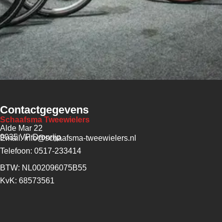
Contactgegevens
Schaafsma Tweewielers
Alde Mar 22
9035 VP Dronrijp
Email: info@schaafsma-tweewielers.nl
Telefoon: 0517-233414
BTW: NL002096075B55
KvK: 68573561