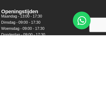
Openingstijden
Maandag - 13:00 - 17:30
Dinsdag - 09:00 - 17:30
Woensdag - 09:00 - 17:30
Donderdag - 09:00 - 17:30
Vrijdag - 09:00 - 17:30
Zaterdag - 09:00 - 16:00
Zondag - Gesloten
Nieuwsbrief
Blijf op de hoogte over ons bedrijf, leuke aanbiedingen en
belangrijke updates. We beloven dat we onze nieuwsbrief
niet te vaak sturen. Uitschrijven kan op ieder moment.