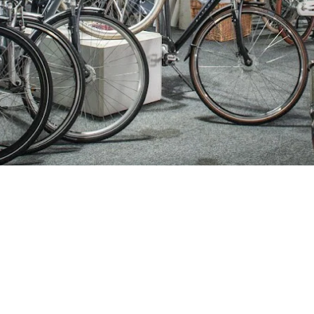
ijden
Nieuwsbrief
0 - 17:30
Blijf op de hoogte over ons bedr
0 - 17:30
aanbiedingen en belangrijke 
00 - 17:30
beloven dat we onze nieuwsbrie
:00 - 17:30
sturen. Uitschrijven kan op ie
 - 17:30
0 - 16:00
oten