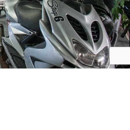
Social Media
ijf, leuke
updates. We
f niet te vaak
der moment.