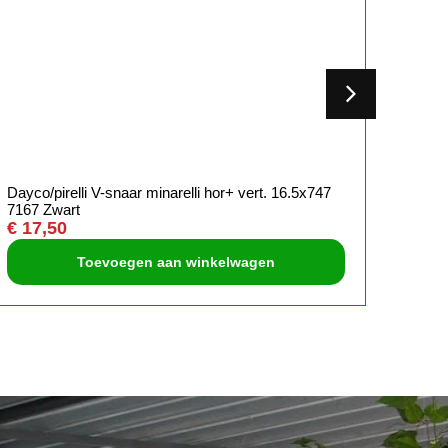
Dayco/pirelli V-snaar minarelli hor+ vert. 16.5x747
Yamaha
7167 Zwart
malos
€
17,50
€
10,
Toevoegen aan winkelwagen