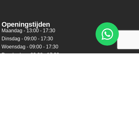
Openingstijden
Maandag - 13:00 - 17:30
Dinsdag - 09:00 - 17:30
Woensdag - 09:00 - 17:30
Donderdag - 09:00 - 17:30
Vrijdag - 09:00 - 17:30
Zaterdag - 09:00 - 16:00
Zondag - Gesloten
Nieuwsbrief
Blijf op de hoogte over ons bedrijf, leuke aanbiedingen en
belangrijke updates. We beloven dat we onze nieuwsbrief
niet te vaak sturen. Uitschrijven kan op ieder moment.