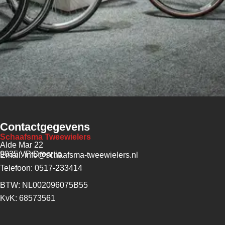
Contactgegevens
Schaafsma Tweewielers
Alde Mar 22
9035 VP Dronrijp
Email: info@schaafsma-tweewielers.nl
Telefoon: 0517-233414
BTW: NL002096075B55
KvK: 68573561