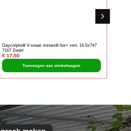
Dayco/pirelli V-snaar minarelli hor+ vert. 16.5x747
Yamaha
7167 Zwart
malos
€
17,50
€
10,
Toevoegen aan winkelwagen