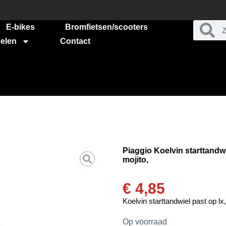
E-bikes
Bromfietsen/scooters
elen
Contact
Piaggio Koelvin starttandwiel
mojito,
€
4,85
Koelvin starttandwiel past op lx, 
Op voorraad