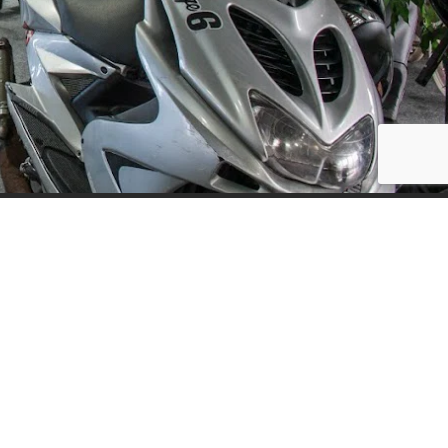
Social Media
ijf, leuke
updates. We
f niet te vaak
der moment.