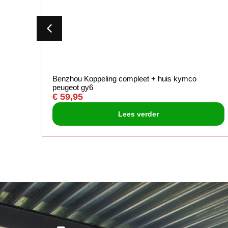
vert
Benzhou Koppeling compleet + huis kymco
peugeot gy6
€
59,95
Lees verder