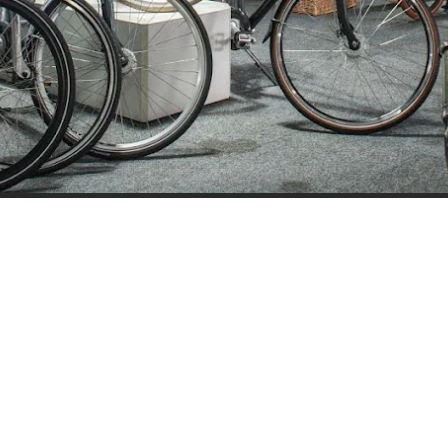
ijden
Nieuwsbrief
0 - 17:30
Blijf op de hoogte over ons bedr
0 - 17:30
aanbiedingen en belangrijke 
00 - 17:30
beloven dat we onze nieuwsbrie
:00 - 17:30
sturen. Uitschrijven kan op ie
 - 17:30
0 - 16:00
oten