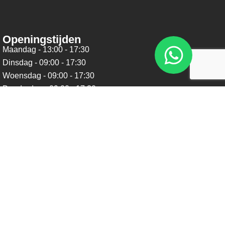
Openingstijden
Maandag - 13:00 - 17:30
Dinsdag - 09:00 - 17:30
Woensdag - 09:00 - 17:30
Donderdag - 09:00 - 17:30
Vrijdag - 09:00 - 17:30
Zaterdag - 09:00 - 16:00
Zondag - Gesloten
Nieuwsbrief
Blijf op de hoogte over ons bedrijf, leuke aanbiedingen en
belangrijke updates. We beloven dat we onze nieuwsbrief
niet te vaak sturen. Uitschrijven kan op ieder moment.