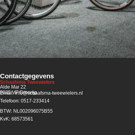
Contactgegevens
Schaafsma Tweewielers
Alde Mar 22
9035 VP Dronrijp
Email: info@schaafsma-tweewielers.nl
Telefoon: 0517-233414
BTW: NL002096075B55
KvK: 68573561