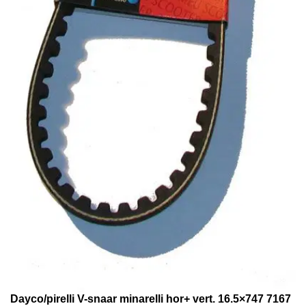
Dayco/pirelli V-snaar minarelli hor+ vert. 16.5×747 7167