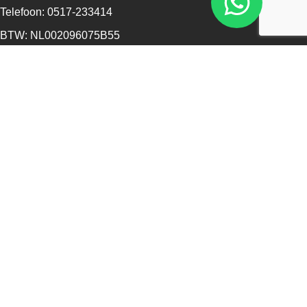
Telefoon: 0517-233414
BTW: NL002096075B55
KvK: 68573561
Openingstijden
Maandag - 13:00 - 17:30
Dinsdag - 09:00 - 17:30
Woensdag - 09:00 - 17:30
Donderdag - 09:00 - 17:30
Vrijdag - 09:00 - 17:30
Zaterdag - 09:00 - 16:00
Zondag - Gesloten