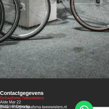
Contactgegevens
Schaafsma Tweewielers
Alde Mar 22
9035 VP Dronrijp
Email: info@schaafsma-tweewielers.nl