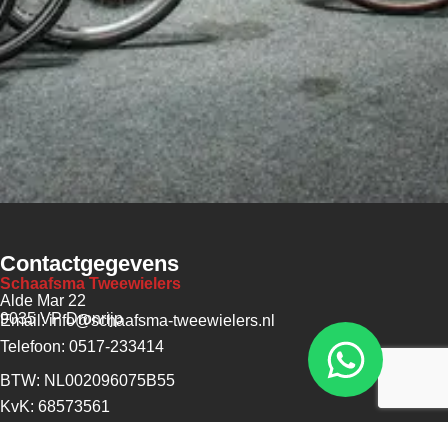
Contactgegevens
Schaafsma Tweewielers
Alde Mar 22
9035 VP Dronrijp
Email: info@schaafsma-tweewielers.nl
Telefoon: 0517-233414
BTW: NL002096075B55
KvK: 68573561