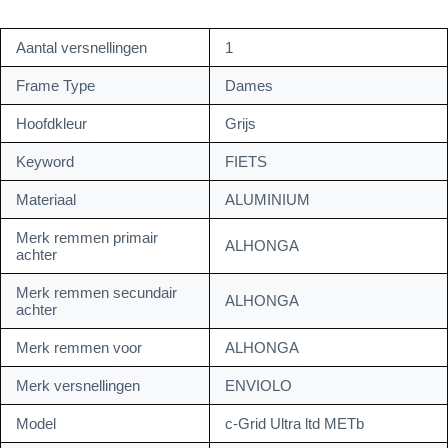
Aantal versnellingen
1
Frame Type
Dames
Hoofdkleur
Grijs
Keyword
FIETS
Materiaal
ALUMINIUM
Merk remmen primair
ALHONGA
achter
Merk remmen secundair
ALHONGA
achter
Merk remmen voor
ALHONGA
Merk versnellingen
ENVIOLO
Model
c-Grid Ultra ltd METb