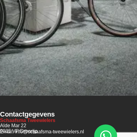
Contactgegevens
Schaafsma Tweewielers
Alde Mar 22
9035 VP Dronrijp
Email: info@schaafsma-tweewielers.nl