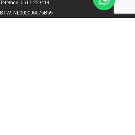
Telefoon: 0517-233414
BTW: NL002096075B55
KvK: 68573561
Openingstijden
Maandag - 13:00 - 17:30
Dinsdag - 09:00 - 17:30
Woensdag - 09:00 - 17:30
Donderdag - 09:00 - 17:30
Vrijdag - 09:00 - 17:30
Zaterdag - 09:00 - 16:00
Zondag - Gesloten