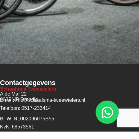
Contactgegevens
Schaafsma Tweewielers
Alde Mar 22
9035 VP Dronrijp
Email: info@schaafsma-tweewielers.nl
Telefoon: 0517-233414
BTW: NL002096075B55
KvK: 68573561