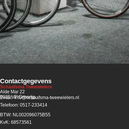
Contactgegevens
Schaafsma Tweewielers
Alde Mar 22
9035 VP Dronrijp
Email: info@schaafsma-tweewielers.nl
Telefoon: 0517-233414
BTW: NL002096075B55
KvK: 68573561