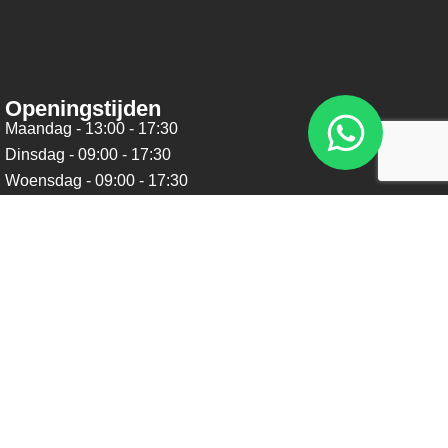
Openingstijden
Maandag - 13:00 - 17:30
Dinsdag - 09:00 - 17:30
Woensdag - 09:00 - 17:30
Donderdag - 09:00 - 17:30
Vrijdag - 09:00 - 17:30
Zaterdag - 09:00 - 16:00
Zondag - Gesloten
Nieuwsbrief
Blijf op de hoogte over ons bedrijf, leuke aanbiedingen en
belangrijke updates. We beloven dat we onze nieuwsbrief
niet te vaak sturen. Uitschrijven kan op ieder moment.