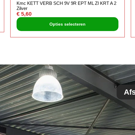
Kmc KETT VERB SCH 9V 9R EPT ML ZI KRT A 2
Zilver
€
5,60
Opties selecteren
Af