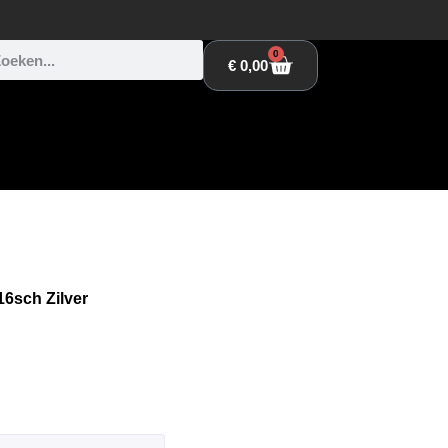
0
€
0,00
6sch Zilver