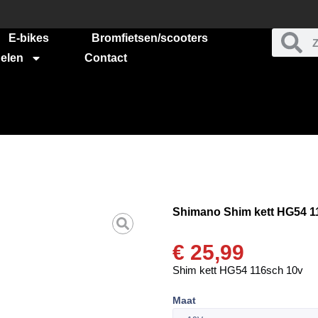
E-bikes
Bromfietsen/scooters
elen
Contact
Shimano Shim kett HG54 11
€
25,99
Shim kett HG54 116sch 10v
Maat