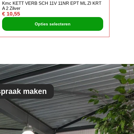
Kmc KETT VERB SCH 11V 11NR EPT ML ZI KRT
Kmc 
A 2 Zilver
A 2 Zi
€
10,55
€
7,9
Opties selecteren
spraak maken