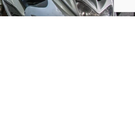
Social Media
ijf, leuke
updates. We
f niet te vaak
der moment.