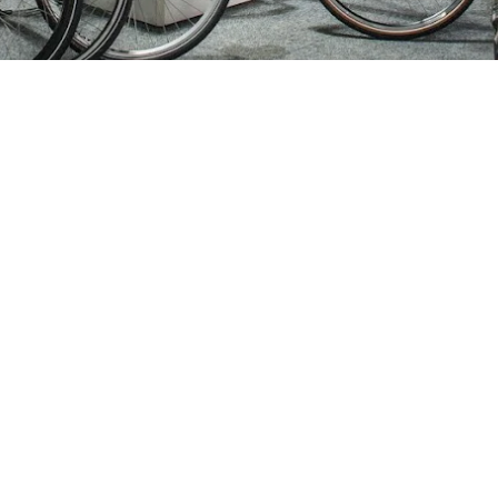
ijden
Nieuwsbrief
0 - 17:30
Blijf op de hoogte over ons bedr
0 - 17:30
aanbiedingen en belangrijke 
00 - 17:30
beloven dat we onze nieuwsbrie
:00 - 17:30
sturen. Uitschrijven kan op ie
 - 17:30
0 - 16:00
oten
Verstuur