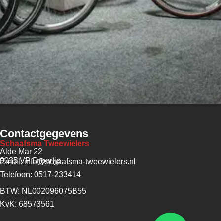
Contactgegevens
Schaafsma Tweewielers
Alde Mar 22
9035 VP Dronrijp
Email: info@schaafsma-tweewielers.nl
Telefoon: 0517-233414
BTW: NL002096075B55
KvK: 68573561