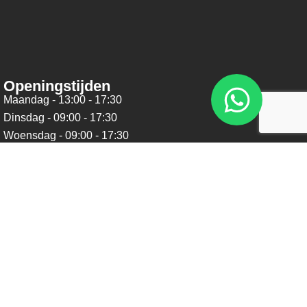
Openingstijden
Maandag - 13:00 - 17:30
Dinsdag - 09:00 - 17:30
Woensdag - 09:00 - 17:30
Donderdag - 09:00 - 17:30
Vrijdag - 09:00 - 17:30
Zaterdag - 09:00 - 16:00
Zondag - Gesloten
Nieuwsbrief
Blijf op de hoogte over ons bedrijf, leuke aanbiedingen en
belangrijke updates. We beloven dat we onze nieuwsbrief
niet te vaak sturen. Uitschrijven kan op ieder moment.