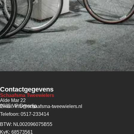
Contactgegevens
Schaafsma Tweewielers
Alde Mar 22
9035 VP Dronrijp
Email: info@schaafsma-tweewielers.nl
Telefoon: 0517-233414
BTW: NL002096075B55
KvK: 68573561