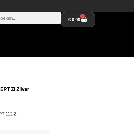
0
€
0,00
PT ZI Zilver
T 112 ZI