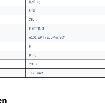
0,41 kg
UNI
Zilver
KETTING
e101 EPT (EcoProTeQ)
R
Kmc
2018
112 Links
en