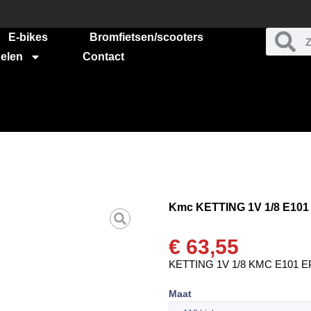
E-bikes
Bromfietsen/scooters
elen
Contact
Kmc KETTING 1V 1/8 E101 E
€
63,55
KETTING 1V 1/8 KMC E101 EP
Maat