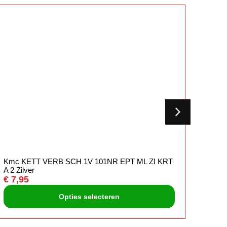
Kmc KETT VERB SCH 1V 101NR EPT ML ZI KRT
Kmc 
A 2 Zilver
KRT A 
€
7,95
€
4,9
Opties selecteren