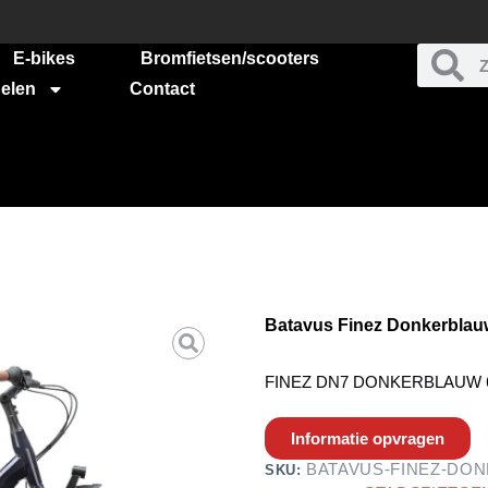
E-bikes
Bromfietsen/scooters
elen
Contact
Batavus Finez Donkerblau
FINEZ DN7 DONKERBLAUW 
Informatie opvragen
BATAVUS-FINEZ-DON
SKU: