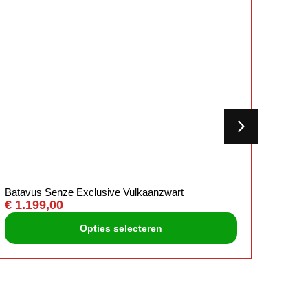
Batavus Senze Exclusive Vulkaanzwart
Batav
€
1.199,00
€
899
Opties selecteren