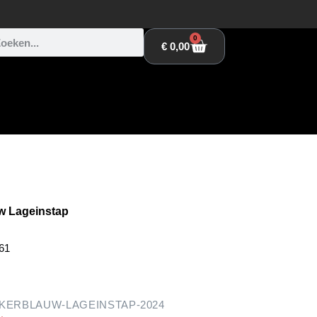
0
€
0,00
w Lageinstap
61
KERBLAUW-LAGEINSTAP-2024