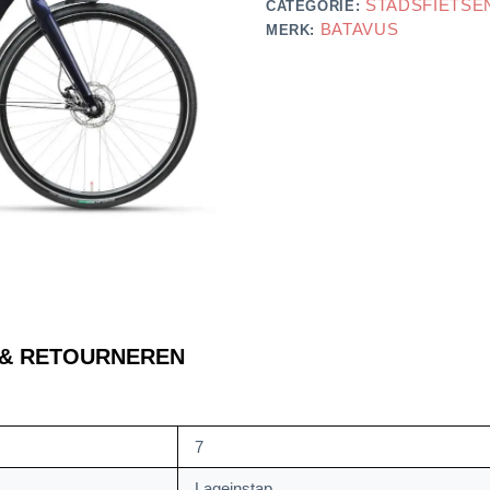
STADSFIETSE
CATEGORIE:
BATAVUS
MERK:
 & RETOURNEREN
7
Lageinstap