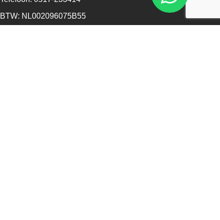
BTW: NL002096075B55
KvK: 68573561
Openingstijden
Maandag - 13:00 - 17:30
Dinsdag - 09:00 - 17:30
Woensdag - 09:00 - 17:30
Donderdag - 09:00 - 17:30
Vrijdag - 09:00 - 17:30
Zaterdag - 09:00 - 16:00
Zondag - Gesloten