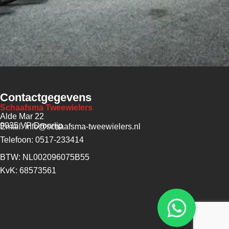
Contactgegevens
Schaafsma Tweewielers
Alde Mar 22
9035 VP Dronrijp
Email: info@schaafsma-tweewielers.nl
Telefoon: 0517-233414
BTW: NL002096075B55
KvK: 68573561