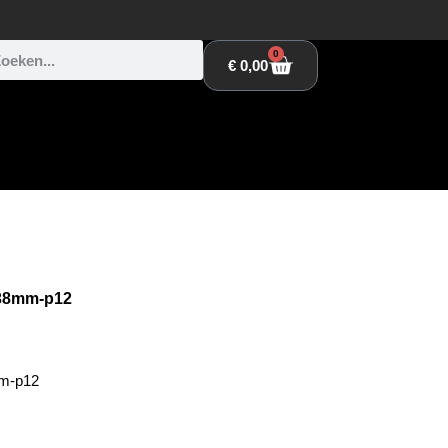
0
€
0,00
 38mm-p12
mm-p12