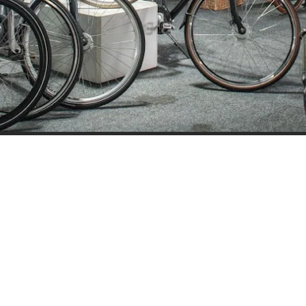
ijden
Nieuwsbrief
0 - 17:30
Blijf op de hoogte over ons bedr
0 - 17:30
aanbiedingen en belangrijke 
00 - 17:30
beloven dat we onze nieuwsbrie
:00 - 17:30
sturen. Uitschrijven kan op ie
 - 17:30
0 - 16:00
oten