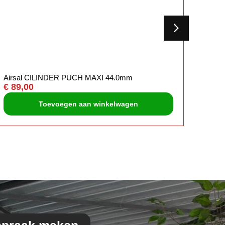
Airsal CILINDER PUCH MAXI 44.0mm
Kreidl
€
89,00
€
225
Toevoegen aan winkelwagen