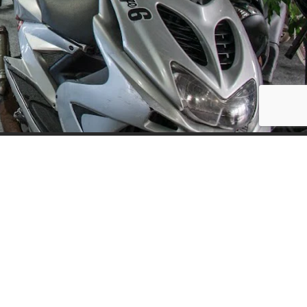
Social Media
ijf, leuke
updates. We
f niet te vaak
der moment.