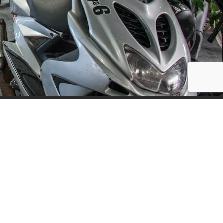
Social Media
ijf, leuke
updates. We
f niet te vaak
der moment.