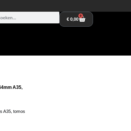
0
€
0,00
 44mm A35,
os A35, tomos