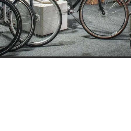
ijden
Nieuwsbrief
0 - 17:30
Blijf op de hoogte over ons bedr
0 - 17:30
aanbiedingen en belangrijke 
00 - 17:30
beloven dat we onze nieuwsbrie
:00 - 17:30
sturen. Uitschrijven kan op ie
 - 17:30
0 - 16:00
oten