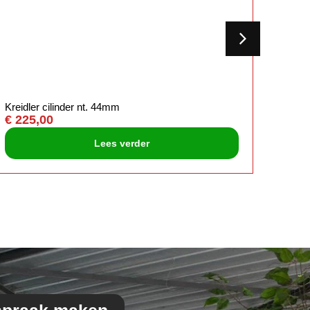
Kreidler cilinder nt. 44mm
Tomos
€
225,00
44mm 
€
109
Lees verder