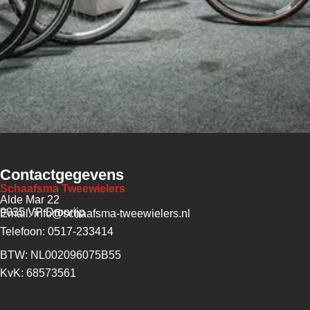
Contactgegevens
Schaafsma Tweewielers
Alde Mar 22
9035 VP Dronrijp
Email: info@schaafsma-tweewielers.nl
Telefoon: 0517-233414
BTW: NL002096075B55
KvK: 68573561