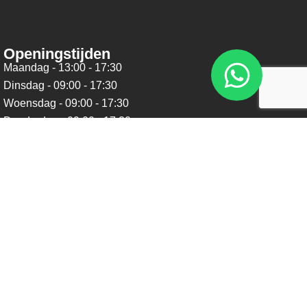
Openingstijden
Maandag - 13:00 - 17:30
Dinsdag - 09:00 - 17:30
Woensdag - 09:00 - 17:30
Donderdag - 09:00 - 17:30
Vrijdag - 09:00 - 17:30
Zaterdag - 09:00 - 16:00
Zondag - Gesloten
Nieuwsbrief
Blijf op de hoogte over ons bedrijf, leuke aanbiedingen en
belangrijke updates. We beloven dat we onze nieuwsbrief
niet te vaak sturen. Uitschrijven kan op ieder moment.