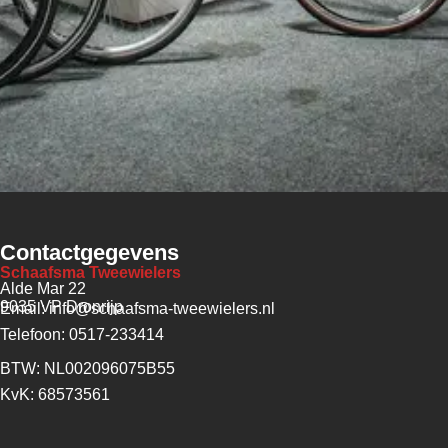
Contactgegevens
Schaafsma Tweewielers
Alde Mar 22
9035 VP Dronrijp
Email: info@schaafsma-tweewielers.nl
Telefoon: 0517-233414
BTW: NL002096075B55
KvK: 68573561