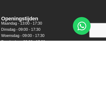
Openingstijden
Maandag - 13:00 - 17:30
Dinsdag - 09:00 - 17:30
Woensdag - 09:00 - 17:30
Donderdag - 09:00 - 17:30
Vrijdag - 09:00 - 17:30
Zaterdag - 09:00 - 16:00
Zondag - Gesloten
Nieuwsbrief
Blijf op de hoogte over ons bedrijf, leuke aanbiedingen en
belangrijke updates. We beloven dat we onze nieuwsbrief
niet te vaak sturen. Uitschrijven kan op ieder moment.