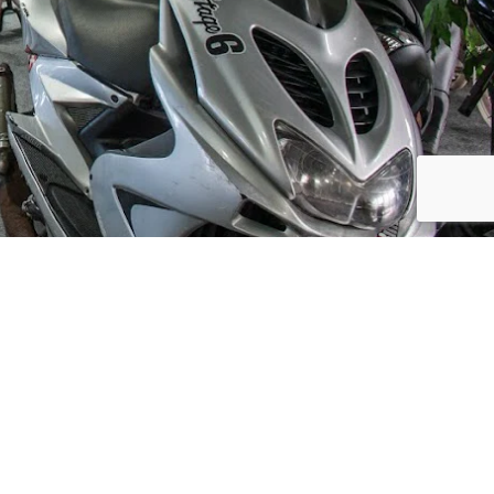
Social Media
ijf, leuke
updates. We
f niet te vaak
der moment.