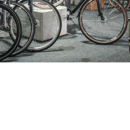
ijden
Nieuwsbrief
0 - 17:30
Blijf op de hoogte over ons bedr
0 - 17:30
aanbiedingen en belangrijke 
00 - 17:30
beloven dat we onze nieuwsbrie
:00 - 17:30
sturen. Uitschrijven kan op ie
 - 17:30
0 - 16:00
oten