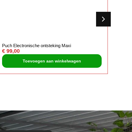
Puch Electronische ontsteking Maxi
Piagg
€
99,00
effe 2
€
9,9
Toevoegen aan winkelwagen