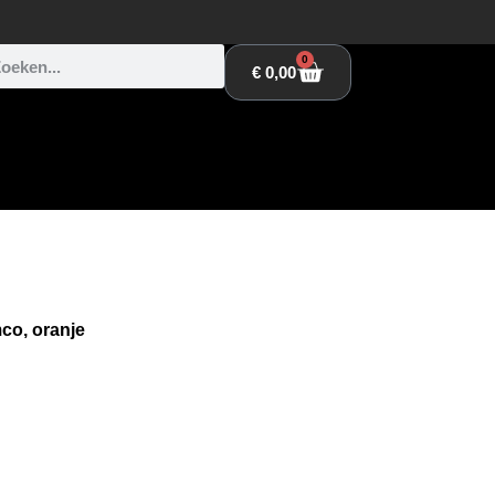
0
€
0,00
o, oranje