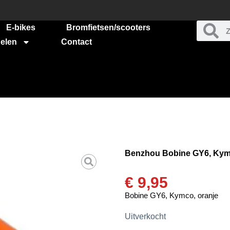
E-bikes
Bromfietsen/scooters
elen
Contact
Benzhou Bobine GY6, Kymc
€
9,95
Bobine GY6, Kymco, oranje
Uitverkocht