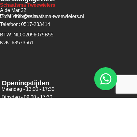
Schaafsma Tweewielers
Alde Mar 22
9035 VP Dronrijp
Email: info@schaafsma-tweewielers.nl
Telefoon: 0517-233414
BTW: NL002096075B55
KvK: 68573561
Openingstijden
Maandag - 13:00 - 17:30
Dinsdag - 09:00 - 17:30
Woensdag - 09:00 - 17:30
Donderdag - 09:00 - 17:30
Vrijdag - 09:00 - 17:30
Zaterdag - 09:00 - 16:00
Zondag - Gesloten