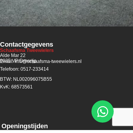
Contactgegevens
Schaafsma Tweewielers
Alde Mar 22
9035 VP Dronrijp
Email: info@schaafsma-tweewielers.nl
Telefoon: 0517-233414
BTW: NL002096075B55
KvK: 68573561
Openingstijden
Maandag - 13:00 - 17:30