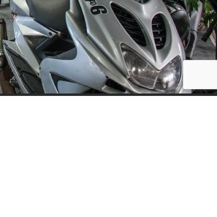
Social Media
ijf, leuke
updates. We
f niet te vaak
der moment.