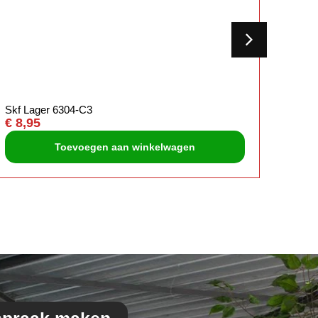
Skf Lager 6304-C3
Skf La
€
8,95
€
7,5
Toevoegen aan winkelwagen