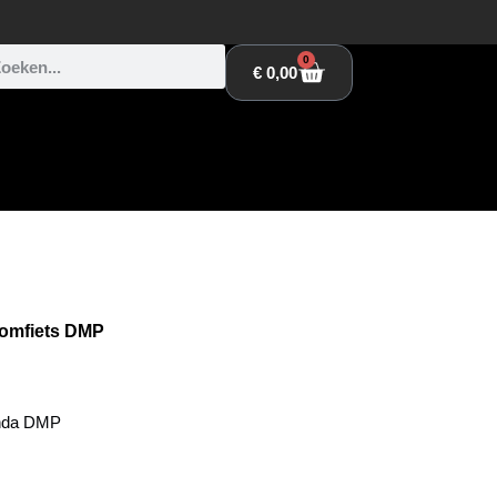
0
€
0,00
omfiets DMP
onda DMP