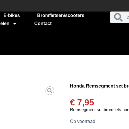
E-bikes
Bromfietsen/scooters
elen
Contact
Honda Remsegment set br
€
7,95
Remsegment set bromfiets h
Op voorraad