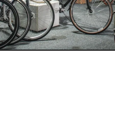
ijden
Nieuwsbrief
0 - 17:30
Blijf op de hoogte over ons bedr
0 - 17:30
aanbiedingen en belangrijke 
00 - 17:30
beloven dat we onze nieuwsbrie
:00 - 17:30
sturen. Uitschrijven kan op ie
 - 17:30
0 - 16:00
oten