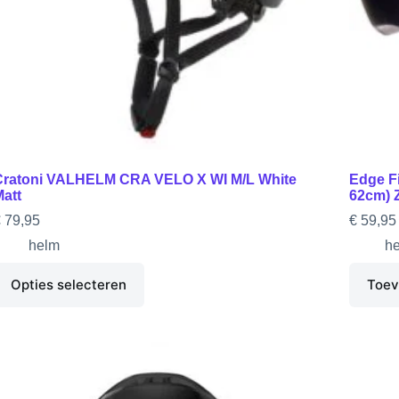
Cratoni VALHELM CRA VELO X WI M/L White
Edge Fi
att
62cm) 
€
79,95
€
59,95
helm
h
Opties selecteren
Toev