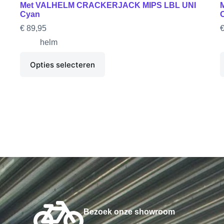
Met VALHELM CRACKERJACK MIPS LBL UNI
Cyan
€
89,95
helm
Opties selecteren
Bezoek onze showroom