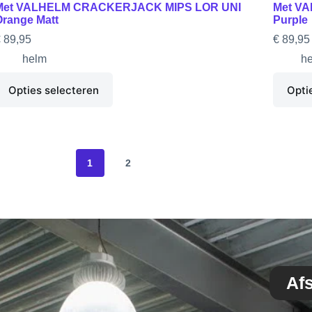
Met VALHELM CRACKERJACK MIPS LOR UNI
Met V
Orange Matt
Purple
€
89,95
€
89,95
helm
h
Opties selecteren
Opti
1
2
Af