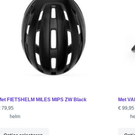
Met FIETSHELM MILES MIPS ZW Black
Met VA
€
79,95
€
99,95
helm
h