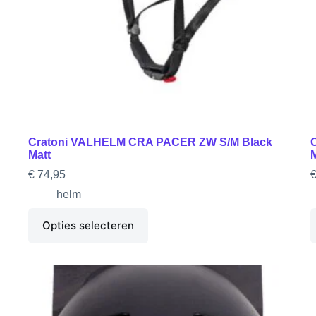
Cratoni VALHELM CRA PACER ZW S/M Black
Matt
M
€
74,95
helm
Opties selecteren