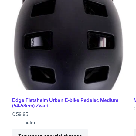
Edge Fietshelm Urban E-bike Pedelec Medium
(54-58cm) Zwart
€
59,95
helm