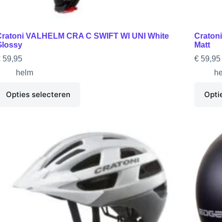
Cratoni VALHELM CRA C SWIFT WI UNI White
Craton
Glossy
Matt
€
59,95
€
59,95
helm
h
Opties selecteren
Opti