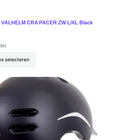
i VALHELM CRA PACER ZW L/XL Black
elm
es selecteren