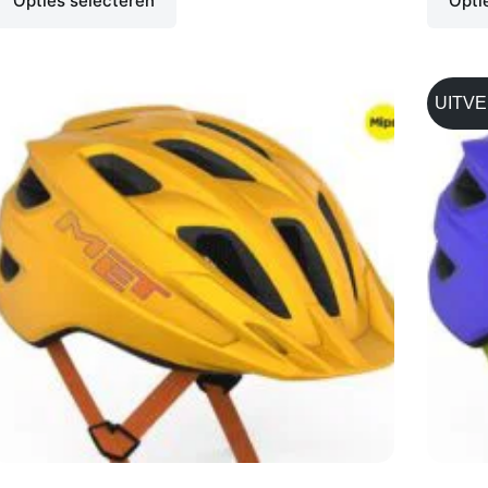
Opties selecteren
Opti
UITV