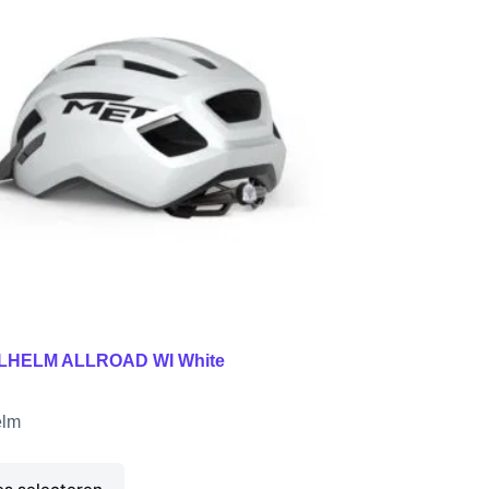
LHELM ALLROAD WI White
elm