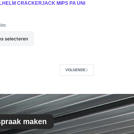
ALHELM CRACKERJACK MIPS PA UNI
elm
es selecteren
VOLGENDE
spraak maken