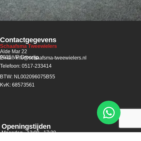
Contactgegevens
Schaafsma Tweewielers
Alde Mar 22
9035 VP Dronrijp
Email: info@schaafsma-tweewielers.nl
Telefoon: 0517-233414
BTW: NL002096075B55
KvK: 68573561
Openingstijden
Maandag - 13:00 - 17:30
Dinsdag - 09:00 - 17:30