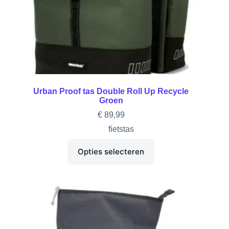
Urban Proof tas Double Roll Up Recycle
Groen
€
89,99
fietstas
Opties selecteren