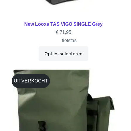
New Looxs TAS VIGO SINGLE Grey
€
71,95
fietstas
Opties selecteren
UITVERKOCHT