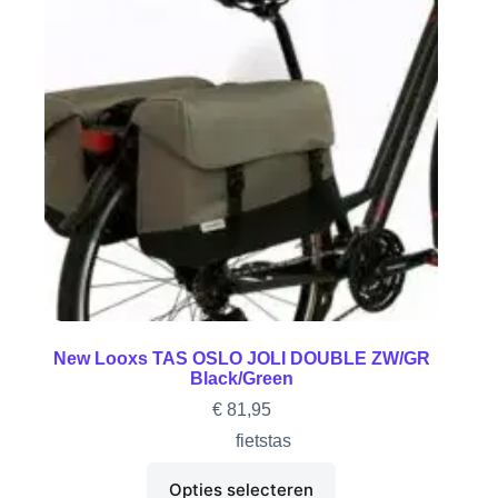
New Looxs TAS OSLO JOLI DOUBLE ZW/GR
Black/Green
€
81,95
fietstas
Opties selecteren