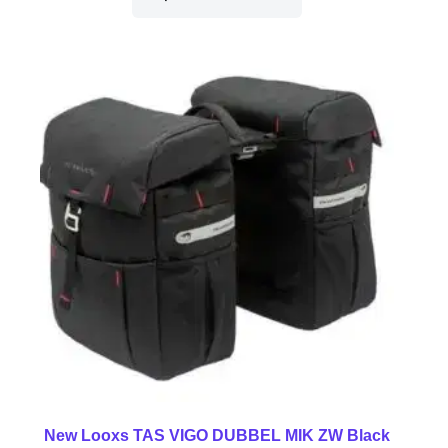
New Looxs TAS VIGO DUBBEL MIK ZW Black