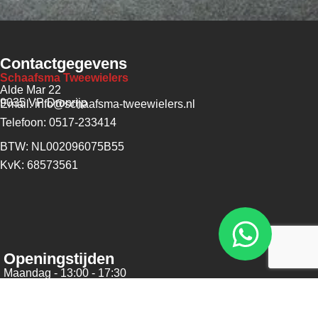
Contactgegevens
Schaafsma Tweewielers
Alde Mar 22
9035 VP Dronrijp
Email: info@schaafsma-tweewielers.nl
Telefoon: 0517-233414
BTW: NL002096075B55
KvK: 68573561
Openingstijden
Maandag - 13:00 - 17:30
Dinsdag - 09:00 - 17:30
Woensdag - 09:00 - 17:30