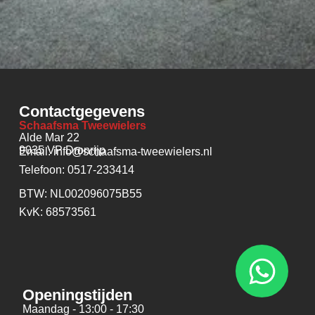
Contactgegevens
Schaafsma Tweewielers
Alde Mar 22
9035 VP Dronrijp
Email: info@schaafsma-tweewielers.nl
Telefoon: 0517-233414
BTW: NL002096075B55
KvK: 68573561
Openingstijden
Maandag - 13:00 - 17:30