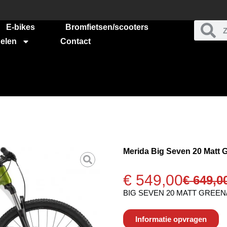
E-bikes
Bromfietsen/scooters
elen
Contact
Merida Big Seven 20 Matt 
€
549,00
€
649,0
BIG SEVEN 20 MATT GREEN/
Informatie opvragen