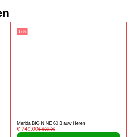
en
17%
Merida BIG NINE 60 Blauw Heren
€
749,00
€
899,00