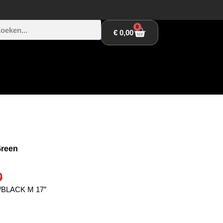
0
€
0,00
Green
0
BLACK M 17″