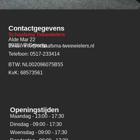
Contactgegevens
Schaafsma Tweewielers
Alde Mar 22
9035 VP Dronrijp
Email: info@schaafsma-tweewielers.nl
Telefoon: 0517-233414
BTW: NL002096075B55
KvK: 68573561
Openingstijden
Maandag - 13:00 - 17:30
Dinsdag - 09:00 - 17:30
Woensdag - 09:00 - 17:30