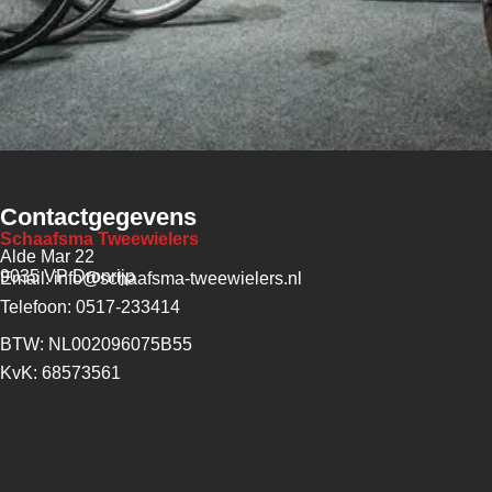
Contactgegevens
Schaafsma Tweewielers
Alde Mar 22
9035 VP Dronrijp
Email: info@schaafsma-tweewielers.nl
Telefoon: 0517-233414
BTW: NL002096075B55
KvK: 68573561