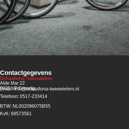
Contactgegevens
Schaafsma Tweewielers
Alde Mar 22
9035 VP Dronrijp
Email: info@schaafsma-tweewielers.nl
Telefoon: 0517-233414
BTW: NL002096075B55
KvK: 68573561