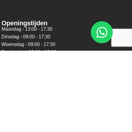
Openingstijden
Maandag - 13:00 - 17:30
Dinsdag - 09:00 - 17:30
Woensdag - 09:00 - 17:30
Donderdag - 09:00 - 17:30
Vrijdag - 09:00 - 17:30
Zaterdag - 09:00 - 16:00
Zondag - Gesloten
Nieuwsbrief
Blijf op de hoogte over ons bedrijf, leuke aanbiedingen en
belangrijke updates. We beloven dat we onze nieuwsbrief
niet te vaak sturen. Uitschrijven kan op ieder moment.