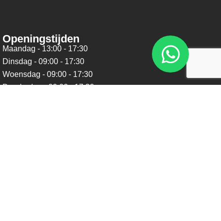
Openingstijden
Maandag - 13:00 - 17:30
Dinsdag - 09:00 - 17:30
Woensdag - 09:00 - 17:30
Donderdag - 09:00 - 17:30
Vrijdag - 09:00 - 17:30
Zaterdag - 09:00 - 16:00
Zondag - Gesloten
Nieuwsbrief
Blijf op de hoogte over ons bedrijf, leuke aanbiedingen en
belangrijke updates. We beloven dat we onze nieuwsbrief
niet te vaak sturen. Uitschrijven kan op ieder moment.