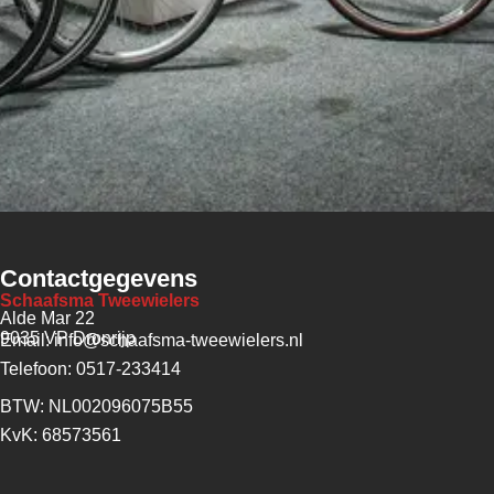
Contactgegevens
Schaafsma Tweewielers
Alde Mar 22
9035 VP Dronrijp
Email: info@schaafsma-tweewielers.nl
Telefoon: 0517-233414
BTW: NL002096075B55
KvK: 68573561