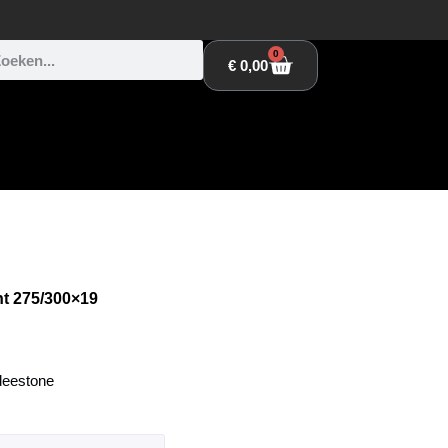
0
€
0,00
t 275/300×19
deestone