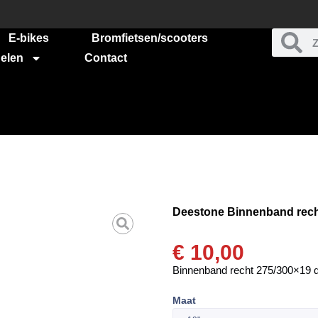
E-bikes
Bromfietsen/scooters
elen
Contact
Deestone Binnenband rech
€
10,00
Binnenband recht 275/300×19 
Maat