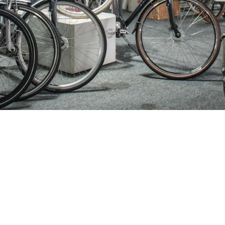
ijden
Nieuwsbrief
0 - 17:30
Blijf op de hoogte over ons bedr
0 - 17:30
aanbiedingen en belangrijke 
00 - 17:30
beloven dat we onze nieuwsbrie
:00 - 17:30
sturen. Uitschrijven kan op ie
 - 17:30
0 - 16:00
oten