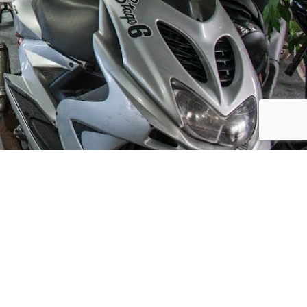
Social Media
ijf, leuke
updates. We
f niet te vaak
der moment.