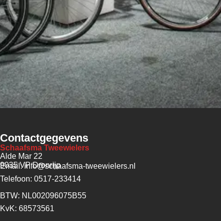
Contactgegevens
Schaafsma Tweewielers
Alde Mar 22
9035 VP Dronrijp
Email: info@schaafsma-tweewielers.nl
Telefoon: 0517-233414
BTW: NL002096075B55
KvK: 68573561