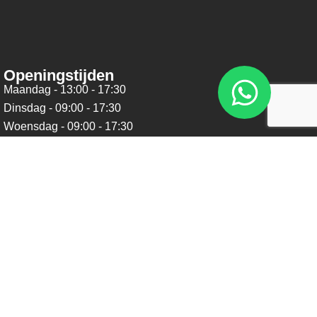
Openingstijden
Maandag - 13:00 - 17:30
Dinsdag - 09:00 - 17:30
Woensdag - 09:00 - 17:30
Donderdag - 09:00 - 17:30
Vrijdag - 09:00 - 17:30
Zaterdag - 09:00 - 16:00
Zondag - Gesloten
Nieuwsbrief
Blijf op de hoogte over ons bedrijf, leuke aanbiedingen en
belangrijke updates. We beloven dat we onze nieuwsbrief
niet te vaak sturen. Uitschrijven kan op ieder moment.