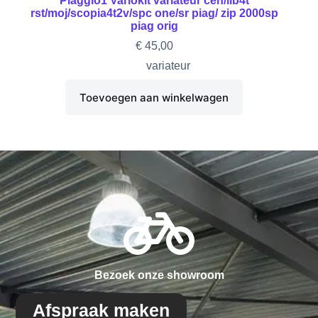
Piaggio1 Variokit variateur cen/lib4t
rst/moj/scopia4t2v/spc one/sr piag/ zip 2000sp
piag orig
€
45,00
variateur
Toevoegen aan winkelwagen
Bezoek onze showroom
Afspraak maken