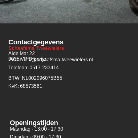
Contactgegevens
Schaafsma Tweewielers
Alde Mar 22
9035 VP Dronrijp
Email: info@schaafsma-tweewielers.nl
Telefoon: 0517-233414
BTW: NL002096075B55
KvK: 68573561
Openingstijden
Maandag - 13:00 - 17:30
Dinsdag - 09:00 - 17:30