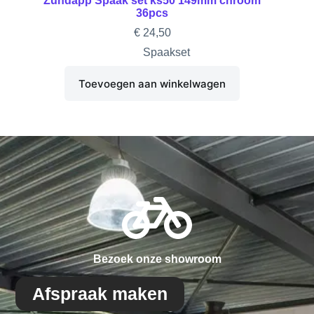
Zundapp Spaak set ks50 149mm chroom
36pcs
€
24,50
Spaakset
Toevoegen aan winkelwagen
Bezoek onze showroom
Afspraak maken