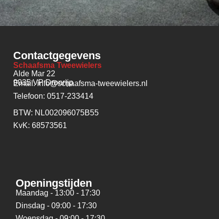
Contactgegevens
Schaafsma Tweewielers
Alde Mar 22
9035 VP Dronrijp
Email: info@schaafsma-tweewielers.nl
Telefoon: 0517-233414
BTW: NL002096075B55
KvK: 68573561
Openingstijden
Maandag - 13:00 - 17:30
Dinsdag - 09:00 - 17:30
Woensdag - 09:00 - 17:30